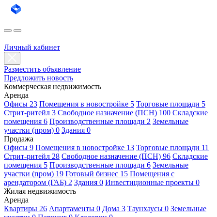
Личный кабинет
Разместить объявление
Предложить новость
Коммерческая недвижимость
Аренда
Офисы 23
Помещения в новостройке 5
Торговые площади 5
Стрит-ритейл 3
Свободное назначение (ПСН) 100
Складские
помещения 6
Производственные площади 2
Земельные
участки (пром) 0
Здания 0
Продажа
Офисы 9
Помещения в новостройке 13
Торговые площади 11
Стрит-ритейл 28
Свободное назначение (ПСН) 96
Складские
помещения 5
Производственные площади 6
Земельные
участки (пром) 19
Готовый бизнес 15
Помещения с
арендатором (ГАБ) 2
Здания 0
Инвестиционные проекты 0
Жилая недвижимость
Аренда
Квартиры 26
Апартаменты 0
Дома 3
Таунхаусы 0
Земельные